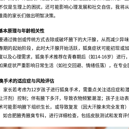
不仅是生理上的困扰，还可能影响心理发展和社交自信，我将
淮南的家长们做出明智决策。
基本原理与年龄相关性
要通过微创或传统方式去除或破坏腋下的大汗腺，从而减少异味
春期的起始阶段，此时大汗腺开始活跃，狐臭症状可能初现或
度以及心理需求，狐臭手术推荐在青春期后（如14-16岁）进行
如果症状严重影响日常生活（如社交回避、情绪低落），在专业
狐臭手术的适应症与风险评估
，家长若考虑为12岁孩子进行狐臭手术，需重点关注适应症和
止汗剂）控制；伴有腋下多汗，导致衣物频繁潮湿；孩子主动表
术可能影响腋下组织生长，或导致复发（因大汗腺未完全发育
，如合肥腋秀腋臭专科，进行详细检查，包括皮肤测试和发育评