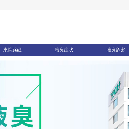
来院路线
腋臭症状
腋臭危害