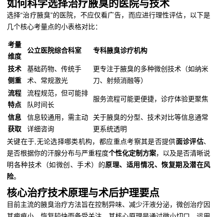
如何科学选择治疗腋臭的医院与技术
选择“治疗腋臭”的医院，不应仅看广告，而应进行理性评估，以下是
几个核心考量点的小表格对比：
考量
公立医院综合科室
专科腋臭诊疗机构
维度
技术
基础药物、传统手
更专注于腋臭的多种微创技术（如纳米
侧重
术、常规激光
刀、射频消融等）
流程
流程规范，但可能排
服务流程可能更便捷，诊疗体验更聚焦
特点
队时间长
信息
信息较通用，需主动
关于腋臭的分型、技术对比等信息通常
获取
详细咨询
更系统透明
关键在于,无论选择哪类机构，都应重点考察其是否提供
面诊评估
、
是否根据你的汗腺分布与严重程度
个性化定制方案
，以及是否清晰说
明各种技术（如微创、手术）的
原理、适用情况、恢复期及潜在风
险
。
核心治疗技术原理与术后护理要点
目前主流的腋臭治疗方法旨在控制异味、减少汗液分泌，微创治疗因
其疤痕小、恢复较快而备受关注，其核心原理是通过微小切口，运用