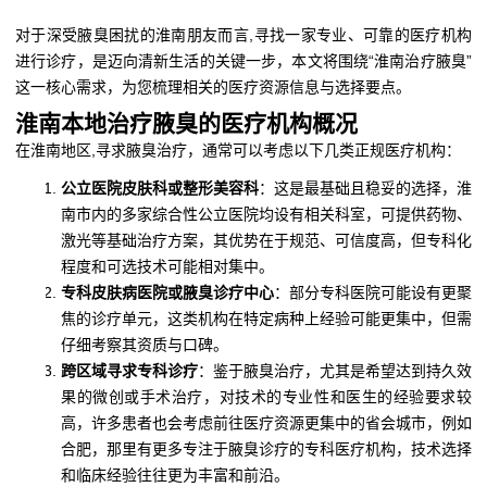
对于深受腋臭困扰的淮南朋友而言,寻找一家专业、可靠的医疗机构
进行诊疗，是迈向清新生活的关键一步，本文将围绕“淮南治疗腋臭”
这一核心需求，为您梳理相关的医疗资源信息与选择要点。
淮南本地治疗腋臭的医疗机构概况
在淮南地区,寻求腋臭治疗，通常可以考虑以下几类正规医疗机构：
公立医院皮肤科或整形美容科
：这是最基础且稳妥的选择，淮
南市内的多家综合性公立医院均设有相关科室，可提供药物、
激光等基础治疗方案，其优势在于规范、可信度高，但专科化
程度和可选技术可能相对集中。
专科皮肤病医院或腋臭诊疗中心
：部分专科医院可能设有更聚
焦的诊疗单元，这类机构在特定病种上经验可能更集中，但需
仔细考察其资质与口碑。
跨区域寻求专科诊疗
：鉴于腋臭治疗，尤其是希望达到持久效
果的微创或手术治疗，对技术的专业性和医生的经验要求较
高，许多患者也会考虑前往医疗资源更集中的省会城市，例如
合肥，那里有更多专注于腋臭诊疗的专科医疗机构，技术选择
和临床经验往往更为丰富和前沿。