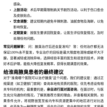
感染。
上肢活动
：术后早期需限制肩关节剧烈活动，以利于伤口愈合
及皮肤贴合。
饮食调整
：建议短期内避免辛辣刺激、油腻食物及海鲜，以免
影响恢复。
定期复查
：按医生要求回院复查，让医生评估恢复情况，及时
处理任何问题。
常见问题解答：
问：腋臭治疗后还会复发吗？ 答：任何治疗都无法
保证100%永不复发，专业治疗的目标是最大限度地清除或破坏大汗
腺，显著减轻或消除异味，选择经验丰富的医生和适宜的技术，并做
好术后护理，能极大降低复发概率，获得长期满意的效果。
给淮南腋臭患者的最终建议
对于“淮南哪个医院可以治疗腋臭”这个问题，我们的建议是：通过正
规渠道（如卫健部门官网）查询本地有资质的医院；优先考虑设有相
关专科的机构；最重要的是，
亲自进行面对面咨询
，在面诊时，与医
生充分沟通你的情况，了解其推荐方案的理由，并查看相关案例，如
果条件允许，将视野放宽至省内专科资源更集中的地区进行对比选
择，也不失为一种理性决策，适合自己的、安全有效的方案，才是最