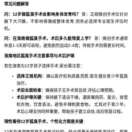
常见问题解答
问：12岁做狐臭手术会影响身体发育吗？
答：正规微创手术仅针对
腋下大汗腺，不影响骨骼或整体发育,但务必选择专业医生评估时
机。
问：在淮南做狐臭手术，术后多久能恢复上学？
答：微创手术通常
休息1-3天即可返校，避免剧烈运动2-4周；传统手术则需更长时间。
淮南地区狐臭手术注意事项与术后护理
若在淮南为12岁孩子选择手术,家长需注意：
选择正规机构
：确认医疗机构具备资质,医生擅长青少年狐臭
治疗。
术前全面检查
：确保孩子无手术禁忌症,评估心理预期。
术后护理关键
：保持腋下清洁干燥，遵医嘱用药、复诊，穿宽
松衣物，饮食清淡，避免辛辣刺激食物。 尤其对于青少年，
术后心理支持同样重要，帮助孩子建立自信,适应恢复过程。
理性看待12岁狐臭手术，个性化方案是关键
12岁在淮南做狐臭手术是可行的，但必须基于严格医学评估，狐臭