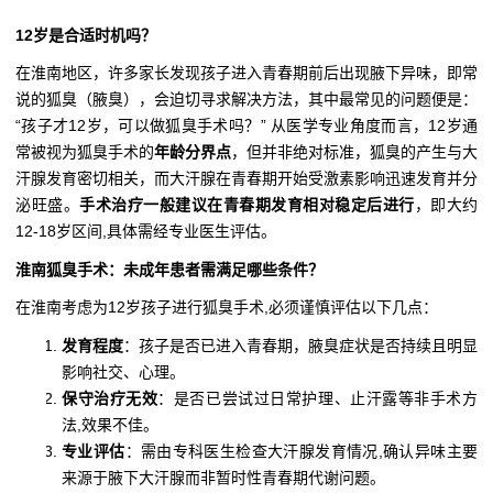
12岁是合适时机吗？
在淮南地区，许多家长发现孩子进入青春期前后出现腋下异味，即常
说的狐臭（腋臭），会迫切寻求解决方法，其中最常见的问题便是：
“孩子才12岁，可以做狐臭手术吗？” 从医学专业角度而言，12岁通
常被视为狐臭手术的
年龄分界点
，但并非绝对标准，狐臭的产生与大
汗腺发育密切相关，而大汗腺在青春期开始受激素影响迅速发育并分
泌旺盛。
手术治疗一般建议在青春期发育相对稳定后进行
，即大约
12-18岁区间,具体需经专业医生评估。
淮南狐臭手术：未成年患者需满足哪些条件？
在淮南考虑为12岁孩子进行狐臭手术,必须谨慎评估以下几点：
发育程度
：孩子是否已进入青春期，腋臭症状是否持续且明显
影响社交、心理。
保守治疗无效
：是否已尝试过日常护理、止汗露等非手术方
法,效果不佳。
专业评估
：需由专科医生检查大汗腺发育情况,确认异味主要
来源于腋下大汗腺而非暂时性青春期代谢问题。