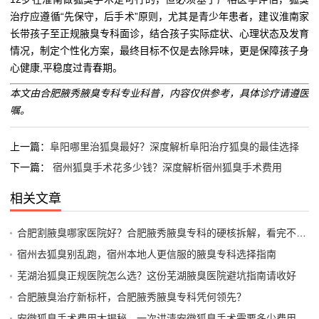
治疗应遵循“先保守，后手术”原则，尤其是青少年患者，建议淮南家
长带孩子至正规腋臭专科面诊，结合孩子实际症状、心理状态及发育
情况，制定个性化方案，最终目标不仅是去除异味，更是保障孩子身
心健康,平稳度过青春期。
本文由合肥腋秀腋臭专科专业科普，内容仅供参考，具体诊疗请遵医
嘱。
上一篇：
阜阳哪里治狐臭最好？深度解析阜阳治疗狐臭的最佳选择
下一篇：
宿州狐臭手术花多少钱？深度解析宿州狐臭手术费用
相关文章
合肥割腋臭哪家医院好？合肥腋秀腋臭专科的硬核拆解，看完不纠结
宿州去狐臭别乱跑，宿州本地人更信服的腋臭专科选择指南
芜湖治狐臭正规医院怎么选？这份芜湖腋臭医院避坑指南请收好
合肥腋臭治疗新标杆，合肥腋秀腋臭专科凭何领先？
安徽狐臭手术费用大揭秘，一次讲清安徽狐臭手术需要多少费用，附真实避坑指南