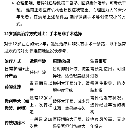
心理影响
：若异味已导致孩子自卑、回避集体活动，可考虑干
预。 淮南正规医疗机构会建议症状较重、心理压力大的青少
年患者，在满足上述条件后,选择微创手术等创伤较小的方
式。
12岁狐臭治疗方式对比：手术与非手术选择
对于12岁左右的青少年，狐臭治疗并非只有手术一条路，以下是常
见方式的对比,供淮南地区家长参考：
治疗方式
适用年龄
原理/效果
注意事项
日常护理+止
暂时抑制汗液、掩盖
需长期使用，可能
任何年龄
汗产品
异味，适合轻度狐臭
过敏
青春期及以
抑制大汗腺分泌，缓
需医生指导，防皮
药物涂抹
后
解中度异味
肤刺激
通常12岁以
需评估发育状况，
微创手术（如
破坏大汗腺，减少异
上，发育稳
选择经验丰富的机
微波、射频）
味源，效果较持久
定
构
一般建议18
直接切除大汗腺，效
疤痕风险高，青少
传统切除术
岁后
果显著但创伤较大
年慎选