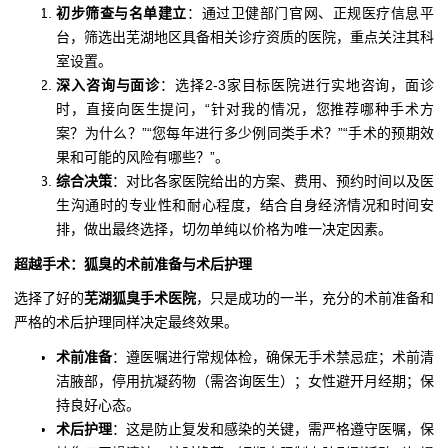
初步筛查与名单建立
：通过卫健部门官网、正规医疗信息平
台，筛选出芜湖地区具备相关诊疗资质的医院，重点关注其科
室设置。
深入咨询与面诊
：选择2-3家目标医院进行实地咨询，面诊
时，直接向医生提问，“针对我的情况，您推荐哪种手术方
案？为什么？”“您每年进行多少例同类手术？”“手术的预期效
果和可能的风险有哪些？”。
综合决策
：对比各家医院给出的方案、费用、预约时间以及医
生沟通时的专业性和耐心程度，结合自身经济情况和时间安
排，做出最终选择，切勿单纯以价格为唯一决定因素。
超越手术：狐臭的术前准备与术后护理
选择了好的
芜湖狐臭手术医院
，只是成功的一半，充分的术前准备和
严格的术后护理同样决定最终效果。
术前准备
：遵医嘱进行常规体检，确保无手术禁忌症；术前清
洁腋部，停用抗凝药物（需咨询医生）；女性避开月经期；保
持良好心态。
术后护理
：这是防止复发和感染的关键，需严格遵守医嘱，保