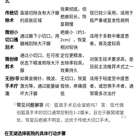
式
效果彻底，但
传统切
直接切除含有大汗腺
现已较少采用，适用于
疤痕较长，恢
除术
的皮肤区域
极严重或复发性病例
复期慢
微创小
疤痕小（约1-
通过腋下小切口，用
适用于多数中重度患
切口搔
2cm），恢复
器械刮除大汗腺
者，普及度较高
刮术
相对较快
通过小切口，在可视
定位更精准，
微创修
对医生技术要求高，是
状态下精准剪除大汗
去除率较高，
剪术
目前主流推荐术式之一
腺
效果持久
无创/非
如黄金微针、微波、
无切口，恢复
适用于轻度至中度患
手术疗
激光等，通过能量破
极快，疼痛感
者，或恐惧手术者，通
法
坏大汗腺
低
常需多次治疗
常见问题解答
问：狐臭手术后会留疤吗？ 答：现代微
创狐臭手术的切口通常控制在1-2厘米，且位于腋窝褶皱
处，恢复后疤痕不明显，远优于传统大切口手术。
在芜湖选择医院的具体行动步骤