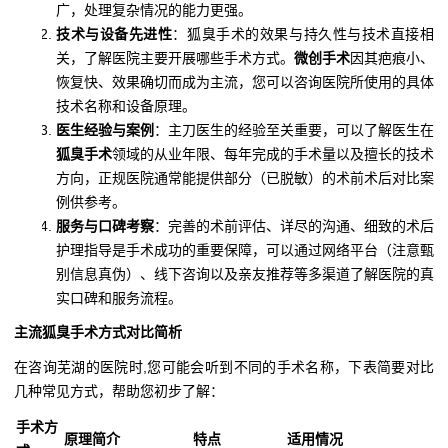
广，处理复杂情况的能力更强。
技术与设备先进性
：狐臭手术的效果与持久性与技术直接相
关，了解医院主要开展哪些手术方式。
微创手术
因其疤痕小、
恢复快、效果确切而成为主流，您可以咨询医院所使用的具体
技术名称和设备原理。
医生经验与案例
：主刀医生的经验至关重要，可以了解医生在
狐臭手术
领域的从业年限、每年完成的手术量以及擅长的技术
方向，正规医院通常能提供部分（已脱敏）的术前术后对比案
例供参考。
服务与口碑考察
：完善的术前评估、详尽的沟通、细致的术后
护理指导是手术成功的重要保障，可以通过网络平台（注意甄
别信息真伪）、线下咨询以及亲友推荐等多渠道了解医院的真
实口碑和服务流程。
主流狐臭手术方式对比简析
在咨询芜湖的医院时,您可能会听到不同的手术名称，下表简要对比
几种常见方式，帮助您初步了解：
手术方
原理简介
特点
适用情况