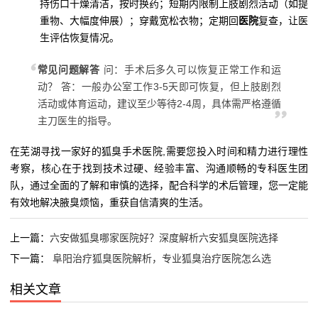
持伤口干燥清洁，按时换药；短期内限制上肢剧烈活动（如提
重物、大幅度伸展）；穿戴宽松衣物；定期回
医院
复查，让医
生评估恢复情况。
常见问题解答
问：手术后多久可以恢复正常工作和运
动？ 答：一般办公室工作3-5天即可恢复，但上肢剧烈
活动或体育运动，建议至少等待2-4周，具体需严格遵循
主刀医生的指导。
在芜湖寻找一家好的狐臭手术医院,需要您投入时间和精力进行理性
考察，核心在于找到技术过硬、经验丰富、沟通顺畅的专科医生团
队，通过全面的了解和审慎的选择，配合科学的术后管理，您一定能
有效地解决腋臭烦恼，重获自信清爽的生活。
上一篇：
六安做狐臭哪家医院好？深度解析六安狐臭医院选择
下一篇：
阜阳治疗狐臭医院解析，专业狐臭治疗医院怎么选
相关文章