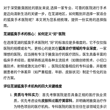
对于深受腋臭困扰的朋友来说,选择一家专业、可靠的医院进行手术
是迈向清新生活的关键一步，在芜湖地区，如何甄别并选择一家适合
的狐臭手术医院呢？本文将为您系统梳理，提供一份实用的选择指
南。
芜湖狐臭手术的核心：如何定义“好”医院
在选择芜湖的狐臭手术医院时,“好”的标准应是多维度的，它不仅仅指
医院的规模或名气，更核心的是其在
狐臭诊疗领域的专业深度
，一家
理想的医院，应当拥有专注于腋臭治疗的医疗团队，医生具备丰富的
临床手术经验，能够熟练运用各种主流技术（如微创修剪术、小切口
搔刮术、射频或激光治疗等），医院应配备相应的专科设备，并能根
据患者的个体差异（如严重程度、年龄、皮肤状况）制定个性化的治
疗方案。
评估芜湖狐臭手术机构的四大关键维度
资质与专科实力
：首先考察医院是否具备正规的医疗执业资
质，优先考虑设有
皮肤科
或
医疗美容科
，并明确将腋臭治疗作
为特色项目的医疗机构，专科医院的医生往往在该领域见多识