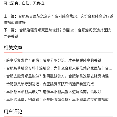
可以清爽、自信、无负担。
上一篇：
合肥腋臭医院怎么选？告别腋臭焦虑，这份合肥腋臭诊疗避
坑指南请收好
下一篇：
合肥治狐臭哪家医院较好？别乱选！合肥治狐臭选对医院
才是关键
相关文章
腋臭反复发作？别慌！腋臭分型分治，才是摆脱腋臭的关键
合肥腋秀腋臭专科｜治腋臭，为什么合肥人更信赖这家医院？合肥腋臭治疗避坑指南
合肥去腋臭哪里能做？别再乱试偏方，合肥腋秀这篇去腋臭功课请收好
合肥腋臭治疗别乱选，合肥狐臭医院靠谱选择看这几点
阜阳哪里治狐臭最好？这份阜阳狐臭就医避坑指南，请收好
阜阳治狐臭，别瞎跑！正规医院怎么挑？阜阳狐臭治疗避坑指南
用户评论