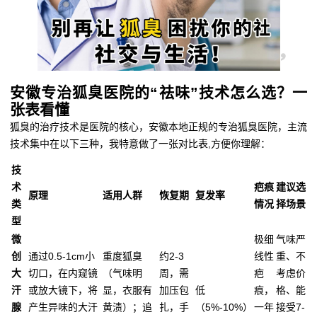
安徽专治狐臭医院的“祛味”技术怎么选？一
张表看懂
狐臭的治疗技术是医院的核心，安徽本地正规的专治狐臭医院，主流
技术集中在以下三种，我特意做了一张对比表,方便你理解：
技
术
疤痕
建议选
原理
适用人群
恢复期
复发率
类
情况
择场景
型
微
极细
气味严
创
通过0.5-1cm小
重度狐臭
约2-3
线性
重、不
大
切口，在内窥镜
（气味明
周，需
疤
考虑价
汗
或放大镜下，将
显，衣服有
加压包
低
痕，
格、能
腺
产生异味的大汗
黄渍）；追
扎，手
（5%-10%）
一年
接受7-