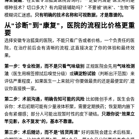
哪种技术？切口多大？有内窥镜辅助吗？” 不要被“纳米”、“生物”等
模糊词汇迷惑。
只有明确的技术名称和可视数据，才是靠谱的。
从“诊断”到“康复”，医院的流程比价格更重
要
选择安徽专治狐臭的医院，不能只看广告或者价格，一个负责任的医
院，在治疗前后会有清晰的流程,这直接决定了你的体验和最终效
果。
第一步：专业检测，而不是只看气味级别
正规医院会先用
气味检测
法
（医生用棉签擦拭后嗅觉分级）或
碘淀粉试验
（判断出汗范围）来
评估严重程度，如果医生一上来就问“你要做最贵的还是最便宜的”,建
议你直接换一家。
第二步：术前沟通，明确告知可能的风险
比如微创手术，医生会告
诉你：术后初期可能有少量液体积聚，需要定期换药；恢复期内腋下
会有紧绷感；部分人可能出现暂时性的皮下硬结。
只跟你说“效果立
竿见影，永不复发”的，基本不靠谱。
第三步：术后随访，而不是“钱货两清”
好的医院会建立术后档案，