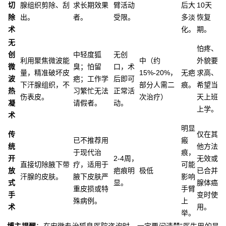
切
腺组织剪除、刮
求长期效果
臂活动
后大
10天
除
出。
者。
受限。
多淡
恢复
术
化。
期。
无
怕疼、
创
中轻度狐
无创
利用聚焦微波能
中（约
外貌要
微
臭；怕留
口，术
量，精准破坏皮
15%-20%，
无疤
求高、
波
疤；工作学
后即可
下汗腺组织，不
部分人需二
痕。
希望当
热
习繁忙无法
正常活
伤表皮。
次治疗）
天上班
凝
请假者。
动。
上学。
术
明显
传
仅在其
已不推荐用
瘢
统
他方法
于现代治
痕，
开
2-4周，
无效或
直接切除腋下带
疗，适用于
可能
放
疤痕明
极低
已合并
汗腺的皮肤。
腋下皮肤严
影响
式
显。
腺体癌
重皮损或特
手臂
手
变时使
殊病例。
上
术
用。
举。
博主提醒
：在安徽专治狐臭医院咨询时，一定要问清楚“医生用的是