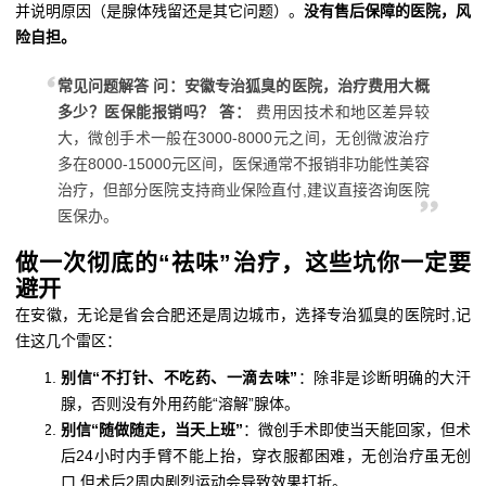
并说明原因（是腺体残留还是其它问题）。
没有售后保障的医院，风
险自担。
常见问题解答
问：安徽专治狐臭的医院，治疗费用大概
多少？医保能报销吗？
答：
费用因技术和地区差异较
大，微创手术一般在3000-8000元之间，无创微波治疗
多在8000-15000元区间，医保通常不报销非功能性美容
治疗，但部分医院支持商业保险直付,建议直接咨询医院
医保办。
做一次彻底的“祛味”治疗，这些坑你一定要
避开
在安徽，无论是省会合肥还是周边城市，选择专治狐臭的医院时,记
住这几个雷区：
别信“不打针、不吃药、一滴去味”
：除非是诊断明确的大汗
腺，否则没有外用药能“溶解”腺体。
别信“随做随走，当天上班”
：微创手术即使当天能回家，但术
后24小时内手臂不能上抬，穿衣服都困难，无创治疗虽无创
口,但术后2周内剧烈运动会导致效果打折。