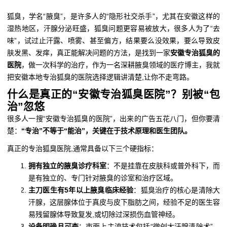
狐臭，学名“腋臭”，是许多人的“隐形社交杀手”，尤其在安徽这样的
湿热地区，汗腺分泌旺盛，狐臭问题更容易被放大，很多人为了“去
味”，试过止汗露、喷雾、甚至偏方，结果要么没效果，要么导致皮
肤发黑、发痒，真正能解决问题的方法，是找到一家
安徽专治狐臭的
医院
，做一次科学的治疗，作为一名深耕腋臭领域的医疗博主，我就
把安徽本地专治狐臭的医院选择逻辑讲清楚,让你不走弯路。
什么是真正的“安徽专治狐臭医院”？别被“包
治”忽悠
很多人一搜“安徽专治狐臭的医院”，出来的广告五花八门，但你要清
楚：
“专治”不等于“能治”，关键在于技术原理和医生团队。
真正的专治狐臭医院,通常具备以下三个硬指标：
拥有独立的腋臭诊疗科室
：不是挂靠在皮肤科或普外科下，而
是有独立的、专门针对腋臭的诊室和治疗区域。
主刀医生有5年以上腋臭临床经验
：狐臭治疗的核心是清除大
汗腺，这层腺体位于真皮与皮下脂肪之间，经验不足的医生容
易残留腺体导致复发,或切除过深损伤血管神经。
设备明确且可查
：市面上主流技术包括“微创大汗腺清除术”、