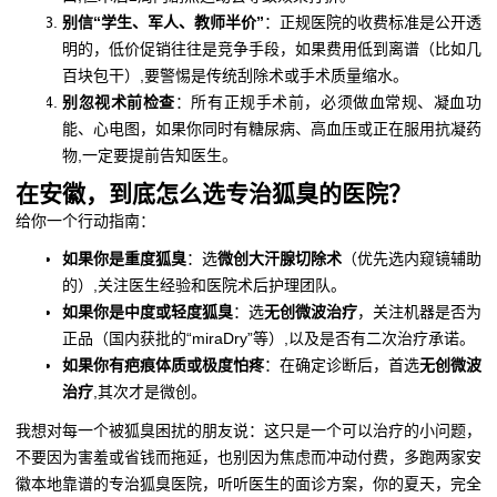
别信“学生、军人、教师半价”
：正规医院的收费标准是公开透
明的，低价促销往往是竞争手段，如果费用低到离谱（比如几
百块包干）,要警惕是传统刮除术或手术质量缩水。
别忽视术前检查
：所有正规手术前，必须做血常规、凝血功
能、心电图，如果你同时有糖尿病、高血压或正在服用抗凝药
物,一定要提前告知医生。
在安徽，到底怎么选专治狐臭的医院？
给你一个行动指南：
如果你是重度狐臭
：选
微创大汗腺切除术
（优先选内窥镜辅助
的）,关注医生经验和医院术后护理团队。
如果你是中度或轻度狐臭
：选
无创微波治疗
，关注机器是否为
正品（国内获批的“miraDry”等）,以及是否有二次治疗承诺。
如果你有疤痕体质或极度怕疼
：在确定诊断后，首选
无创微波
治疗
,其次才是微创。
我想对每一个被狐臭困扰的朋友说：这只是一个可以治疗的小问题，
不要因为害羞或省钱而拖延，也别因为焦虑而冲动付费，多跑两家安
徽本地靠谱的专治狐臭医院，听听医生的面诊方案，你的夏天，完全