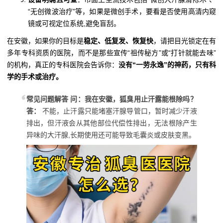
“无创微波治疗”等，如果是微创手术，要看是否使用高清内窥
镜或可视定位系统,避免盲刮。
在安徽，如果你的目标是
稳定、低复发、恢复快
，请把目光锁定在有
多年专科资质的医院，而不是那些宣传“祖传秘方”或“打针就能去味”
的机构，真正的专科医院会告诉你：
没有“一劳永逸”的神药，只有科
学的手术或治疗。
常见问题解答
问：我在安徽，狐臭用止汗露能根除吗？
答：
不能，止汗露只能堵塞汗腺导管口，暂时减少汗液
排出，但汗液会从其他部位代偿性排出，无法根除产生
异味的大汗腺,长期使用还可能导致毛囊炎或皮肤变黑。