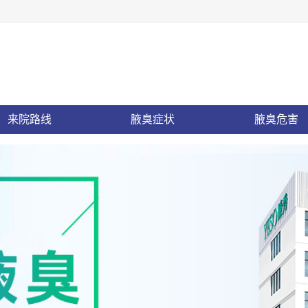
来院路线
腋臭症状
腋臭危害