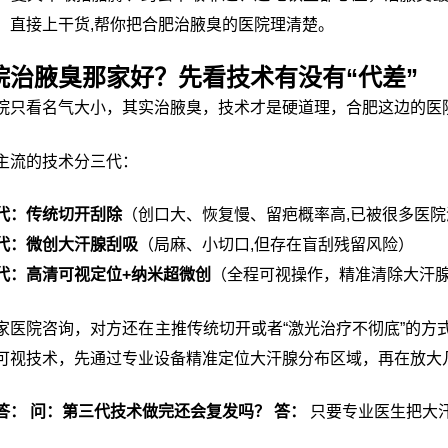
，直接上干货,帮你把合肥治腋臭的医院理清楚。
院治腋臭那家好？先看技术有没有“代差”
院只看名气大小，其实治腋臭，技术才是硬道理，合肥这边的医院
主流的技术分三代：
代：传统切开刮除
（创口大、恢复慢、留疤概率高,已被很多医院
代：微创大汗腺刮吸
（局麻、小切口,但存在盲刮残留风险）
代：高清可视定位+纳米超微创
（全程可视操作，精准清除大汗腺
家医院咨询，对方还在主推传统切开或者“激光治疗不彻底”的方
可视技术，先通过专业设备精准定位大汗腺分布区域，再在放大
答：
问：第三代技术做完还会复发吗？
答：
只要专业医生把大