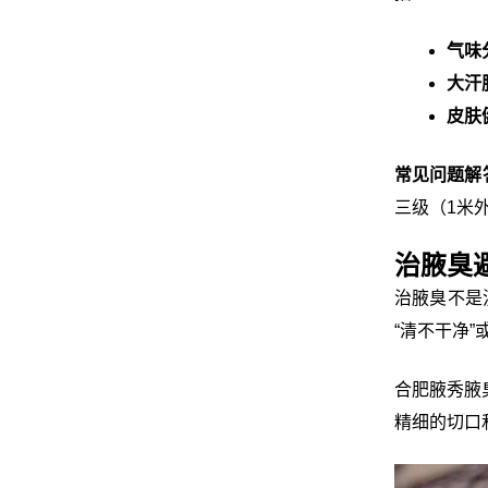
气味
大汗
皮肤
常见问题解
三级（1米
治腋臭
治腋臭不是
“清不干净”
合肥腋秀腋
精细的切口