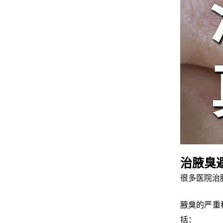
治腋臭
很多医院治
腋臭的严重
括：