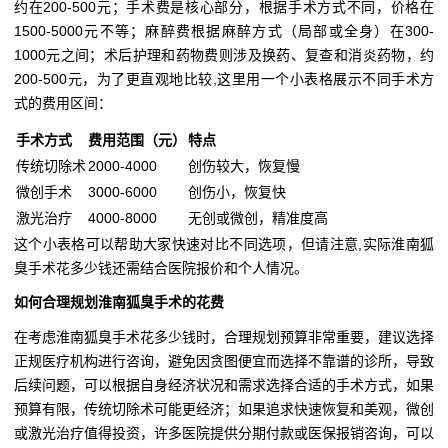
约在200-500元；手术费是核心部分，根据手术方式不同，价格在
1500-5000元不等；麻醉费根据麻醉方式（局部或全身）在300-
1000元之间；术后护理和药物费则涉及换药、复查和消炎药物，约
200-500元，为了更直观地比较,这里用一个小表格展示不同手术方
式的费用区间：
手术方式
费用范围（元）
特点
传统切除术
2000-4000
创伤较大，恢复慢
微创手术
3000-6000
创伤小，恢复快
激光治疗
4000-8000
无创或微创，精准度高
这个小表格可以帮助大家快速对比不同选项，但请注意,实际淮南狐
臭手术花多少钱还需结合医院报价和个人情况。
如何合理规划淮南狐臭手术的花费
在考虑淮南狐臭手术花多少钱时，合理规划预算非常重要，建议选择
正规医疗机构进行咨询，避免因贪图便宜而选择不靠谱的诊所，导致
后续问题，可以根据自身经济状况和需求选择合适的手术方式，如果
预算有限，传统切除术可能更经济；如果追求快速恢复和美观，微创
或激光治疗值得投资，许多医院提供分期付款或医保报销咨询，可以