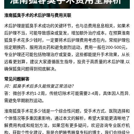
淮南狐臭手术的术后护理与费用关联
术后护理是狐臭手术成功的关键环节，也与总费用息息相关，如果术
后护理不当，可能导致感染或复发，增加额外治疗成本，在预算淮南
狐臭手术花多少钱时，一定要将术后护理费用考虑在内，常规护理包
括定期换药、服用消炎药和避免剧烈运动，费用一般在200-500元，
专业护理还可能包括物理治疗或复查，这些都能提升手术效果，从长
远看更划算，建议大家遵循医生指导，投资于高质量的术后护理,以
确保狐臭问题得到彻底解决。
常见问题解答
问：狐臭手术后多久能恢复正常活动？
答：微创手术约1-2周，传统切除术可能需要2-4周，具体因人而异,
需避免早期剧烈运动。
淮南狐臭手术花多少钱是一个综合性问题，受手术方式、医院选择和
个体情况等多重因素影响，通过本文的解析，希望大家能更清晰地了
解费用构成和规划方法，如果您有更多疑问，欢迎咨询专业医疗机
构，获取个性化建议，我是合肥腋秀腋臭专科的博主，我们会持续分